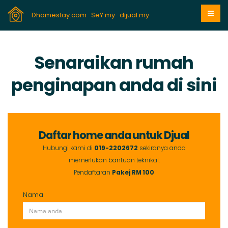
Dhomestay.com
SeY.my
dijual.my
Senaraikan rumah
penginapan anda di sini
Daftar home anda untuk Djual
Hubungi kami di
019-2202672
sekiranya anda
memerlukan bantuan teknikal.
Pendaftaran
Pakej RM 100
Nama